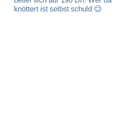
belief sich auf 190 Dh. Wer da
knöttert ist selbst schuld 😉