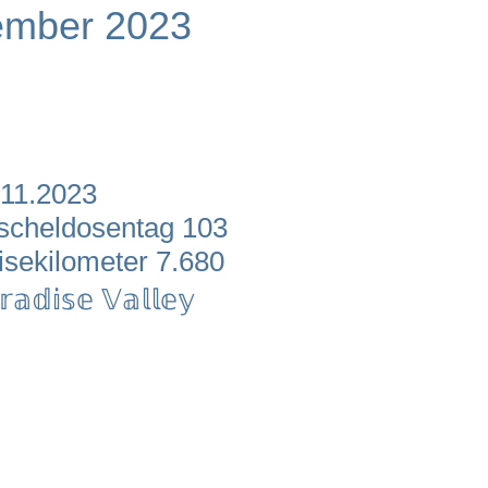
mber 2023
.11.2023
scheldosentag 103
isekilometer 7.680
𝕒𝕕𝕚𝕤𝕖 𝕍𝕒𝕝𝕝𝕖𝕪