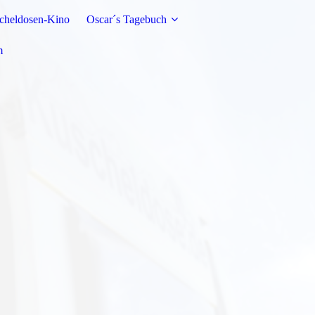
cheldosen-Kino
Oscar´s Tagebuch
m