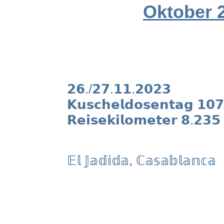
Oktober 
𝟮
𝟲./𝟮𝟳.𝟭𝟭.𝟮𝟬𝟮𝟯
𝗞𝘂𝘀𝗰𝗵𝗲𝗹𝗱𝗼𝘀𝗲𝗻𝘁𝗮𝗴 𝟭𝟬
𝗥𝗲𝗶𝘀𝗲𝗸𝗶𝗹𝗼𝗺𝗲𝘁𝗲𝗿 𝟴.𝟮𝟯𝟱
𝔼𝕝 𝕁𝕒𝕕𝕚𝕕𝕒, ℂ𝕒𝕤𝕒𝕓𝕝𝕒𝕟𝕔𝕒