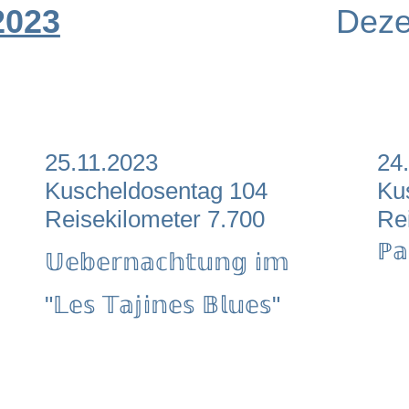
2023
Deze
25.11.2023
24

Kuscheldosentag 104
Ku
Reisekilometer 7.700
Re
ℙ𝕒
𝕌𝕖𝕓𝕖𝕣𝕟𝕒𝕔𝕙𝕥𝕦𝕟𝕘 𝕚𝕞
"𝕃𝕖𝕤 𝕋𝕒𝕛𝕚𝕟𝕖𝕤 𝔹𝕝𝕦𝕖𝕤"