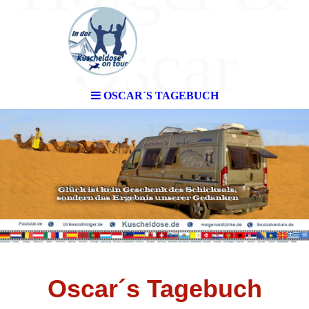
Oscar
OSCAR´S TAGEBUCH
unser kleiner
Reisblog
Oscar´s Tagebuch