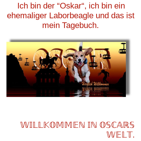
Ich bin der “Oskar“, ich bin ein
ehemaliger Laborbeagle und das ist
mein Tagebuch.
𝕎𝕀𝕃𝕃𝕂𝕆𝕄𝕄𝔼ℕ 𝕀ℕ 𝕆𝕊ℂ𝔸ℝ𝕊
𝕎𝔼𝕃𝕋.