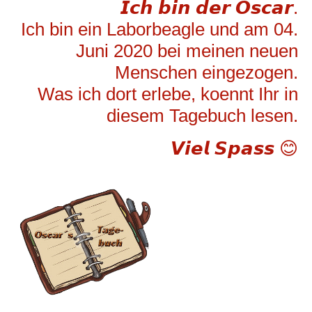
𝙄𝙘𝙝 𝙗𝙞𝙣 𝙙𝙚𝙧 𝙊𝙨𝙘𝙖𝙧.
Ich bin ein Laborbeagle und am 04.
Juni 2020 bei meinen neuen
Menschen eingezogen.
Was ich dort erlebe, koennt Ihr in
diesem Tagebuch lesen.
𝙑𝙞𝙚𝙡 𝙎𝙥𝙖𝙨𝙨 😊